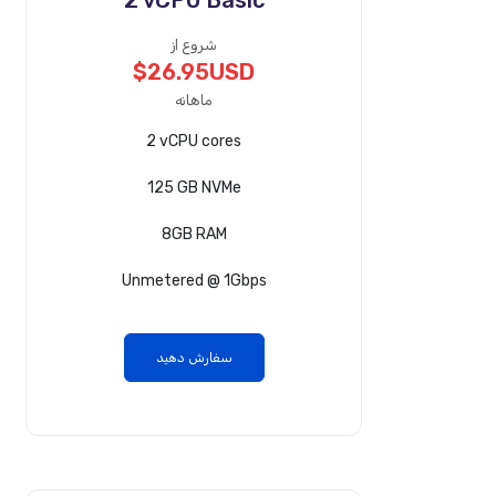
2 vCPU Basic
شروع از
$26.95USD
ماهانه
2 vCPU cores
125 GB NVMe
8GB RAM
Unmetered @ 1Gbps
سفارش دهید