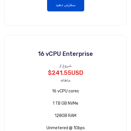
سفارش دهید
16 vCPU Enterprise
شروع از
$241.55USD
ماهانه
16 vCPU cores
1 TB GB NVMe
128GB RAM
Unmetered @ 1Gbps