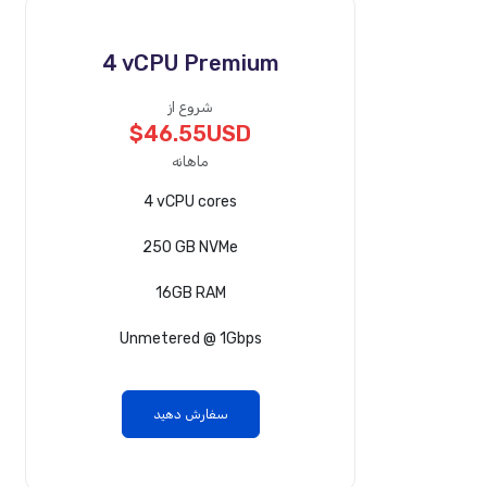
4 vCPU Premium
شروع از
$46.55USD
ماهانه
4 vCPU cores
250 GB NVMe
16GB RAM
Unmetered @ 1Gbps
سفارش دهید