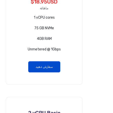
$18.95USD
ماهانه
1 vCPU cores
75 GB NVMe
4GB RAM
Unmetered @ 1Gbps
سفارش دهید