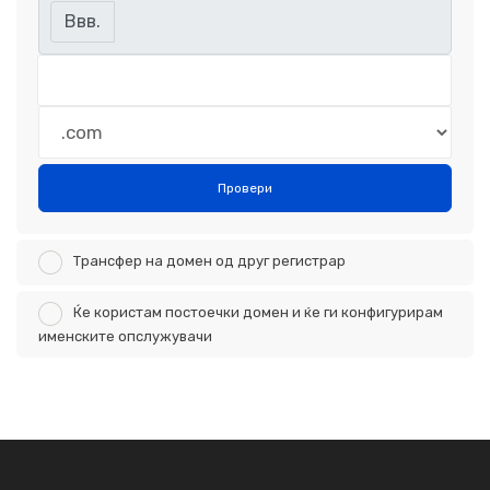
Ввв.
Провери
Трансфер на домен од друг регистрар
Ќе користам постоечки домен и ќе ги конфигурирам
именските опслужувачи